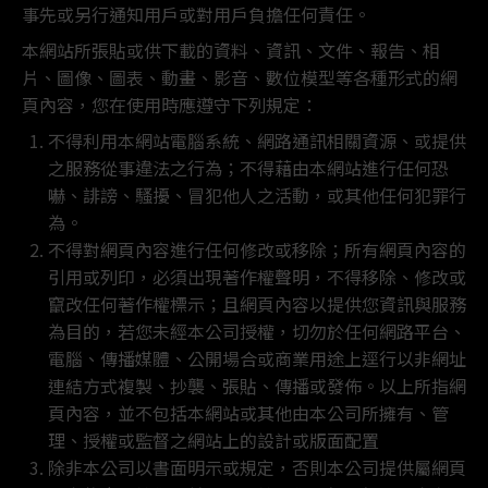
事先或另行通知用戶或對用戶負擔任何責任。
本網站所張貼或供下載的資料、資訊、文件、報告、相
片、圖像、圖表、動畫、影音、數位模型等各種形式的網
頁內容，您在使用時應遵守下列規定：
不得利用本網站電腦系統、網路通訊相關資源、或提供
之服務從事違法之行為；不得藉由本網站進行任何恐
嚇、誹謗、騷擾、冒犯他人之活動，或其他任何犯罪行
為。
不得對網頁內容進行任何修改或移除；所有網頁內容的
引用或列印，必須出現著作權聲明，不得移除、修改或
竄改任何著作權標示；且網頁內容以提供您資訊與服務
為目的，若您未經本公司授權，切勿於任何網路平台、
電腦、傳播媒體、公開場合或商業用途上逕行以非網址
連結方式複製、抄襲、張貼、傳播或發佈。以上所指網
頁內容，並不包括本網站或其他由本公司所擁有、管
理、授權或監督之網站上的設計或版面配置
除非本公司以書面明示或規定，否則本公司提供屬網頁