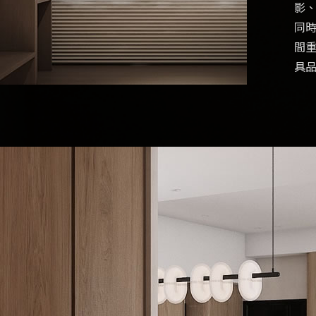
影
同
間
具