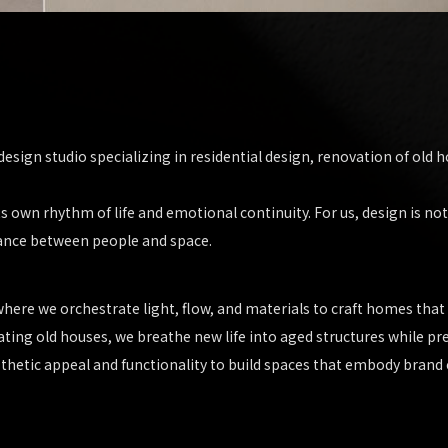
esign studio specializing in residential design, renovation of old
ts own rhythm of life and emotional continuity. For us, design is 
ance between people and space.
, where we orchestrate light, flow, and materials to craft homes th
ting old houses, we breathe new life into aged structures while pres
hetic appeal and functionality to build spaces that embody brand 