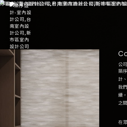
Co
公
築
計
我
續
之
在