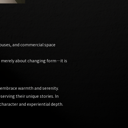
 houses, and commercial space
not merely about changing form—it is
at embrace warmth and serenity.
erving their unique stories. In
character and experiential depth.